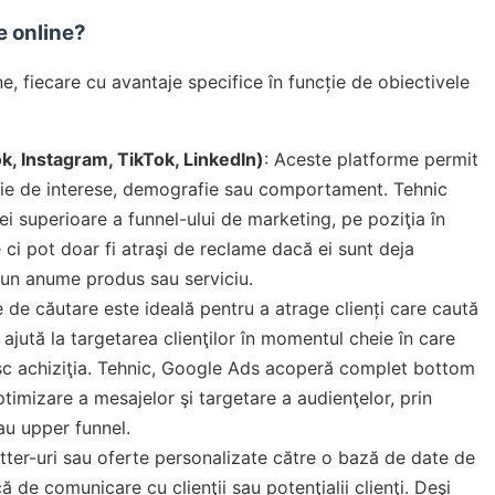
e online?
, fiecare cu avantaje specifice în funcție de obiectivele
k, Instagram, TikTok, LinkedIn)
: Aceste platforme permit
cție de interese, demografie sau comportament. Tehnic
ei superioare a funnel-ului de marketing, pe poziţia în
 ci pot doar fi atraşi de reclame dacă ei sunt deja
 un anume produs sau serviciu.
de căutare este ideală pentru a atrage clienți care caută
ajută la targetarea clienţilor în momentul cheie în care
sc achiziţia. Tehnic, Google Ads acoperă complet bottom
ptimizare a mesajelor şi targetare a audienţelor, prin
u upper funnel.
tter-uri sau oferte personalizate către o bază de date de
ă de comunicare cu clienţii sau potenţialii clienţi. Deşi