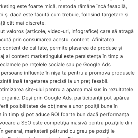
rketing este foarte mică, metoda rămâne încă fesabilă,
i şi dacă este făcută cum trebuie, folosind targetare şi
ţă cât mai discrete.
ut valoros (articole, video-uri, infografice) care să atragă
lăcută prin consumarea acestui content. Afinitatea
e content de calitate, permite plasarea de produse şi
taj al content marketingului este persistenţa în timp a
 reclamele pe reţelele sociale sau pe Google Ads
 persoane influente în nișa ta pentru a promova produsele
zintă însă targetarea precisă la un preţ fesabil.
ptimizarea site-ului pentru a apărea mai sus în rezultatele
 organic. Deşi prin Google Ads, participanţii pot apărea
eră posibilitatea de obţinere a unor poziţii bune în
a în timp şi pot aduce ROI foarte bun dacă performanţa
rovocare a SEO este competiţia masivă pentru poziţiile din
În general, marketerii pătrund cu greu pe poziţiile