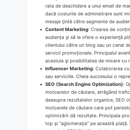
rata de deschidere a unui email de ma
dacă costurile de adminsitrare sunt mic
mesaje ţintă către segmente de audien
Content Marketing
: Crearea de conțin
audiența şi să le ofere o experienţă p
clientului către un blog sau un canal d
servicii promoţionale. Principalul avan
acestuia şi posibilitatea de mixare cu
Influencer Marketing
: Colaborarea cu
sau serviciile. Cheia succesului o repre
SEO (Search Engine Optimization)
: O
motoarelor de căutare, atrăgând trafic
deasupra rezultatelor organice, SEO of
motoarele de căutare care pot persist
optimizării dă rezultate. Principala p
top şi "aglomeraţia" pe această piaţă. 