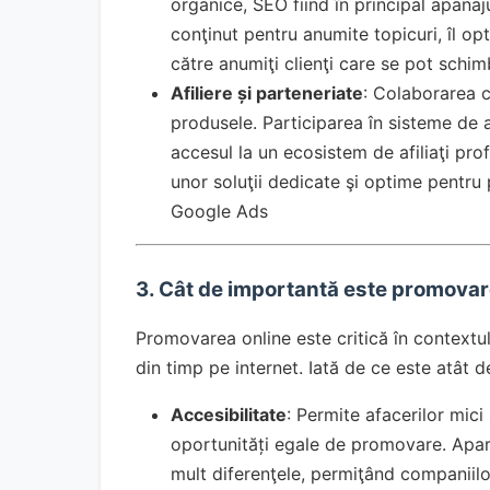
organice, SEO fiind în principal apanaju
conţinut pentru anumite topicuri, îl op
către anumiţi clienţi care se pot schim
Afiliere și parteneriate
: Colaborarea c
produsele. Participarea în sisteme de a
accesul la un ecosistem de afiliaţi prof
unor soluţii dedicate şi optime pentru 
Google Ads
3. Cât de importantă este promovar
Promovarea online este critică în context
din timp pe internet. Iată de ce este atât 
Accesibilitate
: Permite afacerilor mici
oportunități egale de promovare. Apariţ
mult diferenţele, permiţând companiilor