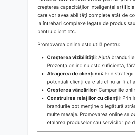
creşterea capacităţilor inteligenţei artific
care vor avea abilităţi complete atât de co
la întrebări complexe legate de produs sau s
pentru client etc.
Promovarea online este utilă pentru:
Creșterea vizibilității
: Ajută brandurile
Prezenţa online nu este suficientă, făr
Atragerea de clienți noi
: Prin strateg
potențiali clienți care altfel nu ar fi a
Creșterea vânzărilor
: Campaniile onli
Construirea relațiilor cu clienții
: Prin 
brandurile pot menține o legătură strâ
multe mesaje. Promovarea online se oc
etalarea produselor sau servicilor pe d