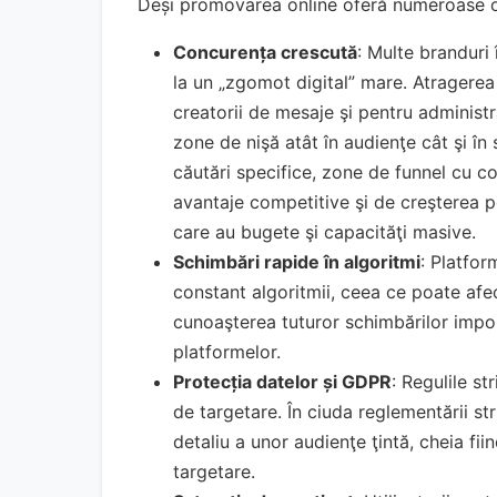
Deși promovarea online oferă numeroase opo
Concurența crescută
: Multe branduri
la un „zgomot digital” mare. Atragerea 
creatorii de mesaje şi pentru administr
zone de nişă atât în audienţe cât şi în
căutări specifice, zone de funnel cu c
avantaje competitive şi de creşterea pe
care au bugete şi capacităţi masive.
Schimbări rapide în algoritmi
: Platfo
constant algoritmii, ceea ce poate afect
cunoaşterea tuturor schimbărilor impo
platformelor.
Protecția datelor și GDPR
: Regulile st
de targetare. În ciuda reglementării stri
detaliu a unor audienţe ţintă, cheia f
targetare.