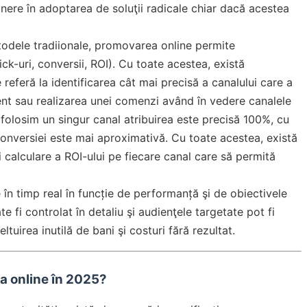
eţinere în adoptarea de soluţii radicale chiar dacă acestea
odele tradiionale, promovarea online permite
ck-uri, conversii, ROI). Cu toate acestea, există
e referă la identificarea cât mai precisă a canalului care a
ient sau realizarea unei comenzi având în vedere canalele
 folosim un singur canal atribuirea este precisă 100%, cu
conversiei este mai aproximativă. Cu toate acestea, există
i calculare a ROI-ului pe fiecare canal care să permită
e în timp real în funcție de performanță şi de obiectivele
fi controlat în detaliu şi audienţele targetate pot fi
eltuirea inutilă de bani şi costuri fără rezultat.
a online în 2025?