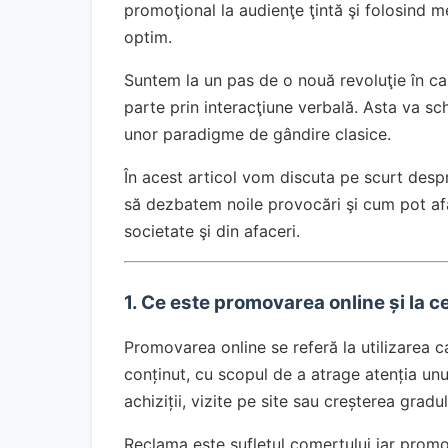
promoţional la audienţe ţintă şi folosind 
optim.
Suntem la un pas de o nouă revoluţie în ca
parte prin interacţiune verbală. Asta va s
unor paradigme de gândire clasice.
În acest articol vom discuta pe scurt desp
să dezbatem noile provocări şi cum pot afac
societate şi din afaceri.
1. Ce este promovarea online și la ce
Promovarea online se referă la utilizarea c
conținut, cu scopul de a atrage atenția unui
achiziții, vizite pe site sau creșterea gradu
Reclama este sufletul comerţului iar prom