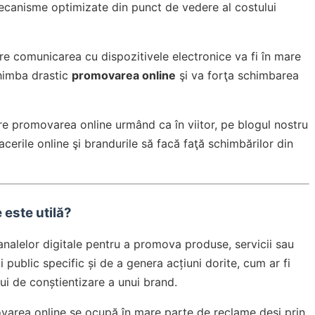
mecanisme optimizate din punct de vedere al costului
re comunicarea cu dispozitivele electronice va fi în mare
chimba drastic
promovarea online
şi va forţa schimbarea
re promovarea online urmând ca în viitor, pe blogul nostru
erile online şi brandurile să facă faţă schimbărilor din
 este utilă?
analelor digitale pentru a promova produse, servicii sau
 public specific și de a genera acțiuni dorite, cum ar fi
lui de conștientizare a unui brand.
ovarea online se ocupă în mare parte de reclame deşi prin