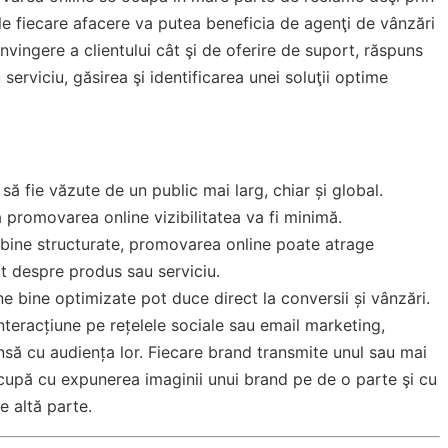
iale fiecare afacere va putea beneficia de agenţi de vânzări
nvingere a clientului cât şi de oferire de suport, răspuns
erviciu, găsirea şi identificarea unei soluţii optime
 să fie văzute de un public mai larg, chiar și global.
ă promovarea online vizibilitatea va fi minimă.
ii bine structurate, promovarea online poate atrage
flat despre produs sau serviciu.
ne bine optimizate pot duce direct la conversii și vânzări.
interacțiune pe rețelele sociale sau email marketing,
nsă cu audiența lor. Fiecare brand transmite unul sau mai
upă cu expunerea imaginii unui brand pe de o parte şi cu
e altă parte.