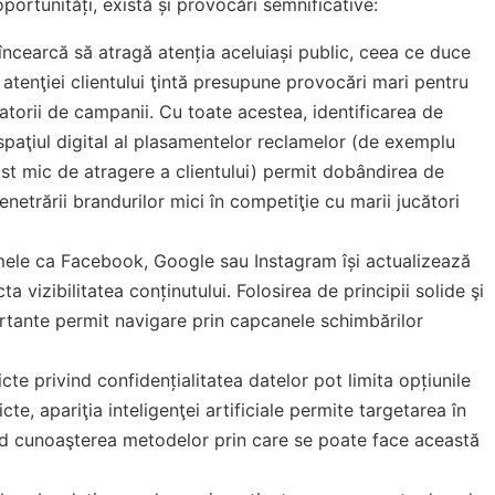
rtunități, există și provocări semnificative:
 încearcă să atragă atenția aceluiași public, ceea ce duce
atenţiei clientului ţintă presupune provocări mari pentru
atorii de campanii. Cu toate acestea, identificarea de
 spaţiul digital al plasamentelor reclamelor (de exemplu
ost mic de atragere a clientului) permit dobândirea de
netrării brandurilor mici în competiţie cu marii jucători
rmele ca Facebook, Google sau Instagram își actualizează
a vizibilitatea conținutului. Folosirea de principii solide şi
rtante permit navigare prin capcanele schimbărilor
ricte privind confidențialitatea datelor pot limita opțiunile
cte, apariţia inteligenţei artificiale permite targetarea în
iind cunoaşterea metodelor prin care se poate face această