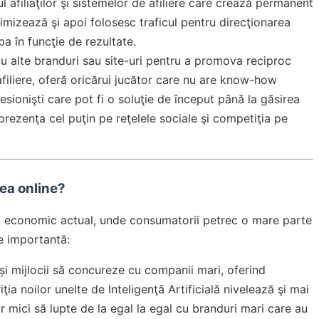
l afiliaţilor şi sistemelor de afiliere care crează permanent
timizează şi apoi folosesc traficul pentru direcţionarea
ba în funcţie de rezultate.
u alte branduri sau site-uri pentru a promova reciproc
filiere, oferă oricărui jucător care nu are know-how
esionişti care pot fi o soluţie de început până la găsirea
prezenţa cel puţin pe reţelele sociale şi competiţia pe
ea online?
ul economic actual, unde consumatorii petrec o mare parte
de importantă:
 și mijlocii să concureze cu companii mari, oferind
ia noilor unelte de Inteligenţă Artificială nivelează şi mai
 mici să lupte de la egal la egal cu branduri mari care au